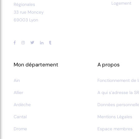
Logement
Régionales
33 rue Moncey
69003 Lyon
Mon département
A propos
Ain
Fonctionnement de l
Allier
A qui s’adresse la SR
Ardèche
Données personnell
Cantal
Mentions Légales
Drome
Espace membres