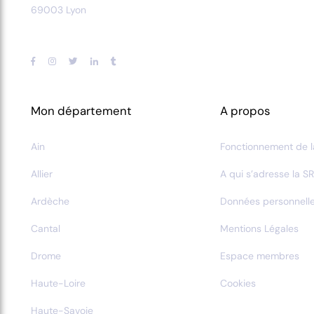
69003 Lyon
Mon département
A propos
Ain
Fonctionnement de l
Allier
A qui s’adresse la SR
Ardèche
Données personnell
Cantal
Mentions Légales
Drome
Espace membres
Haute-Loire
Cookies
Haute-Savoie