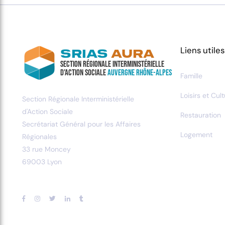
Liens utiles
SRIAS
AURA
Section Régionale Interministérielle
d'Action Sociale
Auvergne Rhône-Alpes
Famille
Loisirs et Cul
Section Régionale Interministérielle
d'Action Sociale
Restauration
Secrétariat Général pour les Affaires
Logement
Régionales
33 rue Moncey
69003 Lyon