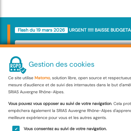
Flash du 19 mars 2026
URGENT !!!!! BAISSE BUDGETA
URGENT !!!!! BAIS
BUDGETAIRE
Gestion des cookies
Ce site utilise
Matomo
, solution libre, open source et respectueu
Le Budget SRIAS va être amputé de
mesure d'audience et de suivi des internautes dans le but d'amél
décision va impacter l'ensemble de 
SRIAS Auvergne Rhône-Alpes.
Interministérielle . Les membres de
Vous pouvez vous opposer au suivi de votre navigation
. Cela pro
empêchera également la SRIAS Auvergne Rhône-Alpes d'apprendr
dénoncent une décision injuste, le
meilleure expérience pour vous et les autres agents.
pas à être faites sur le dos des age
Vous consentez au suivi de votre navigation.