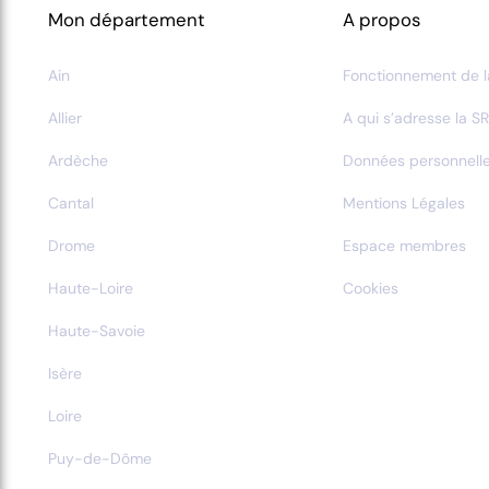
Mon département
A propos
Ain
Fonctionnement de l
Allier
A qui s’adresse la SR
Ardèche
Données personnell
Cantal
Mentions Légales
Drome
Espace membres
Haute-Loire
Cookies
Haute-Savoie
Isère
Loire
Puy-de-Dôme