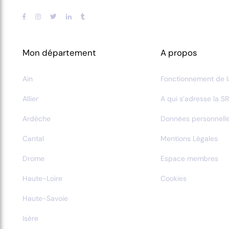
Mon département
A propos
Ain
Fonctionnement de l
Allier
A qui s’adresse la SR
Ardèche
Données personnell
Cantal
Mentions Légales
Drome
Espace membres
Haute-Loire
Cookies
Haute-Savoie
Isère