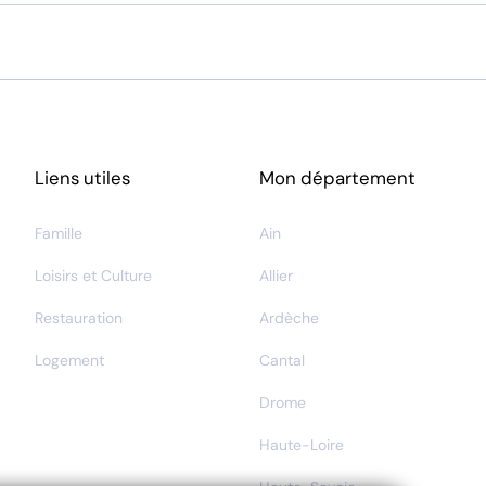
Liens utiles
Mon département
Famille
Ain
Loisirs et Culture
Allier
Restauration
Ardèche
Logement
Cantal
Drome
Haute-Loire