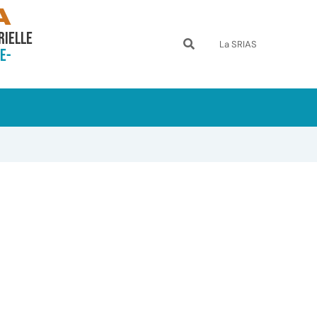
A
rielle
La SRIAS
e-