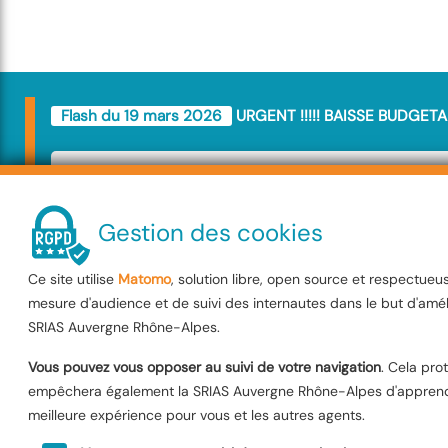
Flash du 19 mars 2026
URGENT !!!!! BAISSE BUDGETA
URGENT !!!!! BAIS
BUDGETAIRE
Gestion des cookies
Ce site utilise
Matomo
, solution libre, open source et respectueu
Le Budget SRIAS va être amputé de
mesure d'audience et de suivi des internautes dans le but d'amél
décision va impacter l'ensemble de 
SRIAS Auvergne Rhône-Alpes.
Interministérielle . Les membres de
Vous pouvez vous opposer au suivi de votre navigation
. Cela pro
empêchera également la SRIAS Auvergne Rhône-Alpes d'apprendr
dénoncent une décision injuste, le
meilleure expérience pour vous et les autres agents.