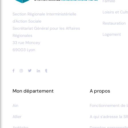
Famille
Loisirs et Cul
Section Régionale Interministérielle
d'Action Sociale
Restauration
Secrétariat Général pour les Affaires
Logement
Régionales
33 rue Moncey
69003 Lyon
Mon département
A propos
Ain
Fonctionnement de l
Allier
A qui s’adresse la SR
Ardèche
Données personnell