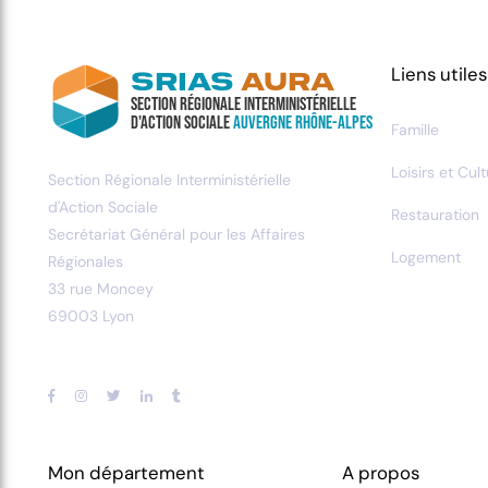
Liens utiles
SRIAS
AURA
Section Régionale Interministérielle
d'Action Sociale
Auvergne Rhône-Alpes
Famille
Loisirs et Cul
Section Régionale Interministérielle
d'Action Sociale
Restauration
Secrétariat Général pour les Affaires
Logement
Régionales
33 rue Moncey
69003 Lyon
Mon département
A propos