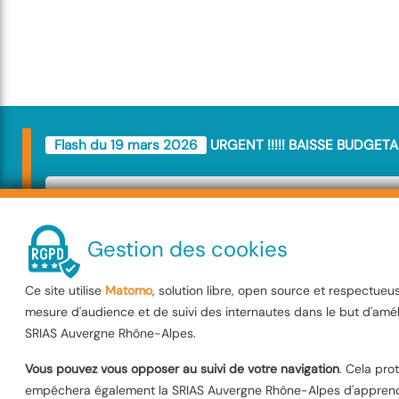
Flash du 19 mars 2026
URGENT !!!!! BAISSE BUDGETA
URGENT !!!!! BAIS
BUDGETAIRE
Gestion des cookies
Ce site utilise
Matomo
, solution libre, open source et respectueu
Le Budget SRIAS va être amputé de
mesure d'audience et de suivi des internautes dans le but d'amél
décision va impacter l'ensemble de 
SRIAS Auvergne Rhône-Alpes.
Interministérielle . Les membres de
Vous pouvez vous opposer au suivi de votre navigation
. Cela pro
empêchera également la SRIAS Auvergne Rhône-Alpes d'apprendr