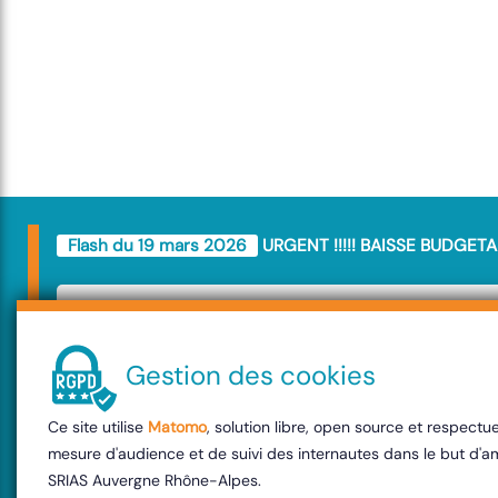
Flash du 19 mars 2026
URGENT !!!!! BAISSE BUDGETA
URGENT !!!!! BAIS
BUDGETAIRE
Gestion des cookies
Ce site utilise
Matomo
, solution libre, open source et respect
Le Budget SRIAS va être amputé de
mesure d'audience et de suivi des internautes dans le but d'am
décision va impacter l'ensemble de 
SRIAS Auvergne Rhône-Alpes.