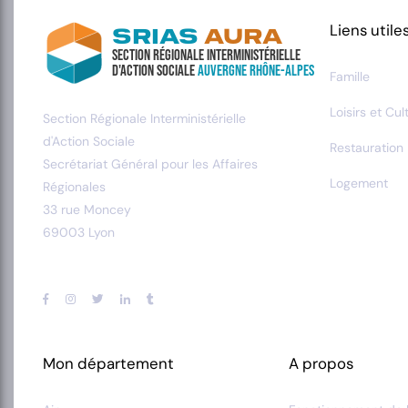
Liens utile
SRIAS
AURA
Section Régionale Interministérielle
d'Action Sociale
Auvergne Rhône-Alpes
Famille
Loisirs et Cul
Section Régionale Interministérielle
d'Action Sociale
Restauration
Secrétariat Général pour les Affaires
Logement
Régionales
33 rue Moncey
69003 Lyon
Mon département
A propos