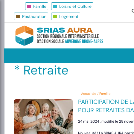
Famille
Loisirs et Culture
Restauration
Logement
SRIAS
AURA
Section Régionale Interministérielle
d'Action Sociale
Auvergne Rhône-Alpes
* Retraite
Actualités / Famille
PARTICIPATION DE L
POUR RETRAITES DA
24 mai 2024 , modifié le 28 nov
Nouveauté ! La SRIAS AURA parti