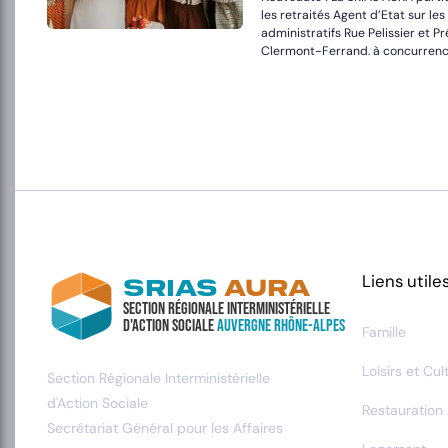
les retraités Agent d’Etat sur le
administratifs Rue Pelissier et P
Clermont-Ferrand. à concurrenc
Paginatio
des
publicati
Liens utile
SRIAS
AURA
Section Régionale Interministérielle
d'Action Sociale
Auvergne Rhône-Alpes
Famille
Loisirs et Cul
Section Régionale Interministérielle
d'Action Sociale
Restauration
Secrétariat Général pour les Affaires