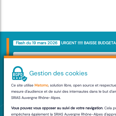
Flash du 19 mars 2026
URGENT !!!!! BAISSE BUDGETA
URGENT !!!!! BAIS
BUDGETAIRE
Gestion des cookies
Ce site utilise
Matomo
, solution libre, open source et respect
Le Budget SRIAS va être amputé de
mesure d'audience et de suivi des internautes dans le but d'am
décision va impacter l'ensemble de 
SRIAS Auvergne Rhône-Alpes.
Interministérielle . Les membres de
Vous pouvez vous opposer au suivi de votre navigation
. Cela p
empêchera également la SRIAS Auvergne Rhône-Alpes d'appren