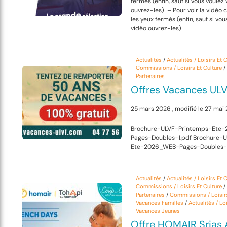
fermés (enfin, sauf si vous voulez 
ouvrez-les) – Pour voir la vidéo cl
les yeux fermés (enfin, sauf si vous
vidéo ouvrez-les)
Actualités
/
Actualités / Loisirs Et 
Commissions / Loisirs Et Culture
/
Partenaires
Offres Vacances UL
25 mars 2026 , modifié le 27 mai
Brochure-ULVF-Printemps-Ete
Pages-Doubles-1.pdf Brochure-
Ete-2026_WEB-Pages-Doubles-1
Actualités
/
Actualités / Loisirs Et 
Commissions / Loisirs Et Culture
/
Partenaires
/
Commissions / Loisirs
Vacances Familles
/
Actualités / Loi
Vacances Jeunes
Offre HOMAIR Srias 