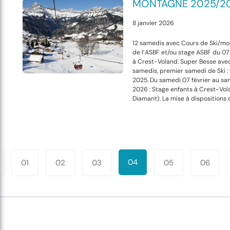
MONTAGNE 2025/2
8 janvier 2026
12 samedis avec Cours de Ski/mo
de l’ASBF et/ou stage ASBF du 07 
à Crest-Voland. Super Besse avec 
samedis, premier samedi de Ski 
2025. Du samedi 07 février au sam
2026 : Stage enfants à Crest-Vo
Diamant). La mise à dispositions 
ination
04
01
02
03
05
06
s
lications