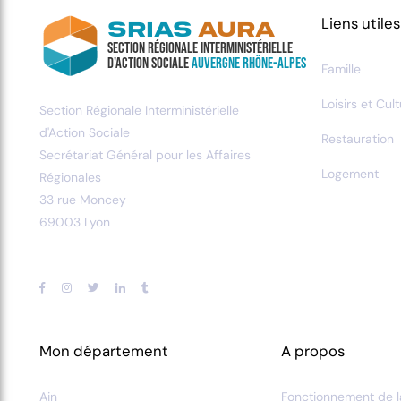
Liens utiles
SRIAS
AURA
Section Régionale Interministérielle
d'Action Sociale
Auvergne Rhône-Alpes
Famille
Loisirs et Cul
Section Régionale Interministérielle
d'Action Sociale
Restauration
Secrétariat Général pour les Affaires
Logement
Régionales
33 rue Moncey
69003 Lyon
Mon département
A propos
Ain
Fonctionnement de l