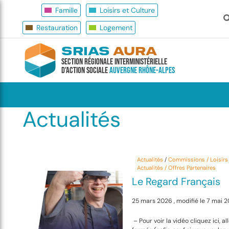
Famille
Loisirs et Culture
Restauration
Logement
SRIAS
AURA
Section Régionale Interministérielle
d'Action Sociale
Auvergne Rhône-Alpes
Actualités
Actualités
/
Commissions / Loisirs 
Actualités / Offres Partenaires
Le Regard Français
25 mars 2026 , modifié le 7 mai 
– Pour voir la vidéo cliquez ici, al