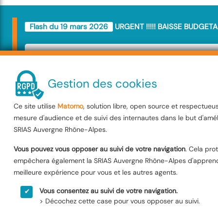
Flash du 19 mars 2026
URGENT !!!!! BAISSE BUDGETA
URGENT !!!!! BAIS
BUDGETAIRE
Gestion des cookies
Ce site utilise
Matomo
, solution libre, open source et respectueu
Le Budget SRIAS va être amputé de
mesure d'audience et de suivi des internautes dans le but d'amél
décision va impacter l'ensemble de 
SRIAS Auvergne Rhône-Alpes.
Interministérielle . Les membres de
Vous pouvez vous opposer au suivi de votre navigation
. Cela pro
empêchera également la SRIAS Auvergne Rhône-Alpes d'apprendr
dénoncent une décision injuste, le
meilleure expérience pour vous et les autres agents.
pas à être faites sur le dos des age
Vous consentez au suivi de votre navigation.
> Décochez cette case pour vous opposer au suivi.