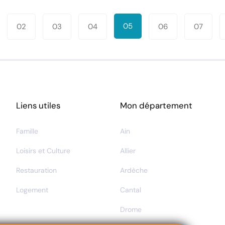
ion
05
02
03
04
06
07
tions
Liens utiles
Mon département
Famille
Ain
Loisirs et Culture
Allier
Restauration
Ardèche
Logement
Cantal
Drome