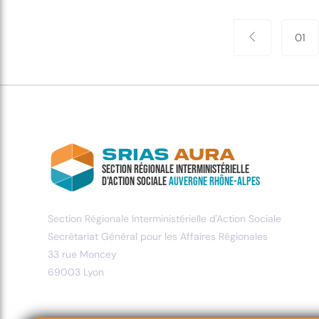
Paginat
01
des
publica
SRIAS
AURA
Section Régionale Interministérielle
d'Action Sociale
Auvergne Rhône-Alpes
Section Régionale Interministérielle d'Action Sociale
Secrétariat Général pour les Affaires Régionales
33 rue Moncey
69003 Lyon