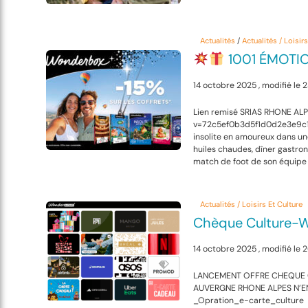
Actualités
/
Actualités / Loisir
1001 ÉMOTI
14 octobre 2025 , modifié le 2
Lien remisé SRIAS RHONE ALPES
v=72c5ef0b3d5f1d0d2e3e9c
insolite en amoureux dans u
huiles chaudes, dîner gastron
match de foot de son équipe p
Actualités / Loisirs Et Culture
Chèque Culture-
14 octobre 2025 , modifié le
LANCEMENT OFFRE CHEQUE C
AUVERGNE RHONE ALPES N’E
_Opration_e-carte_culture