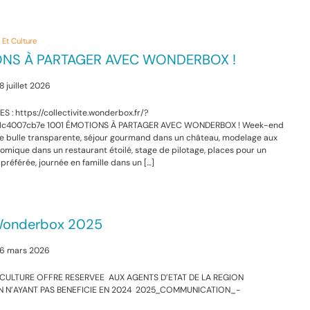
s Et Culture
ONS À PARTAGER AVEC WONDERBOX !
8 juillet 2026
 : https://collectivite.wonderbox.fr/?
1c4007cb7e 1001 ÉMOTIONS À PARTAGER AVEC WONDERBOX ! Week-end
ne bulle transparente, séjour gourmand dans un château, modelage aux
omique dans un restaurant étoilé, stage de pilotage, places pour un
référée, journée en famille dans un […]
Wonderbox 2025
 26 mars 2026
ULTURE OFFRE RESERVEE AUX AGENTS D’ETAT DE LA REGION
N N’AYANT PAS BENEFICIE EN 2024 2025_COMMUNICATION_-