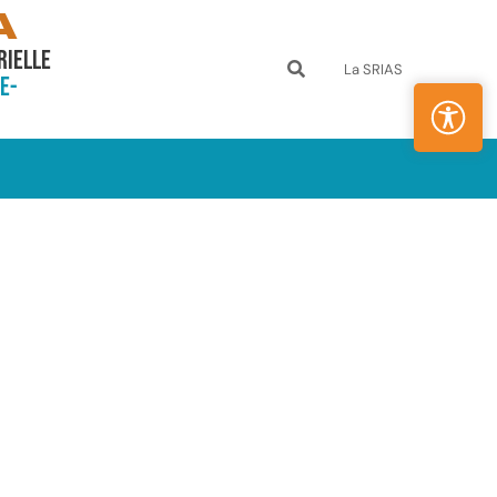
A
rielle
La SRIAS
e-