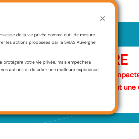
Haute-Loire
×
Haute-Savoie
Isère
pectueuse de la vie privée comme outil de mesure
AISSE BUDGETAIRE
Loire
orer les actions proposées par la SRIAS Auvergne
Puy-de-Dôme
 BAISSE BUDGETAIRE
la protégera votre vie privée, mais empêchera
Rhône
os actions et de créer une meilleure expérience
mputé de 60% . Cette décision va impacter
Savoie
 . Les membres de la SRIAS dénoncent une d
.
 faites sur le dos des agents.
Copyright © 2025
SRIAS Auvergne Rhône-Alpes
, Tous droits réservés